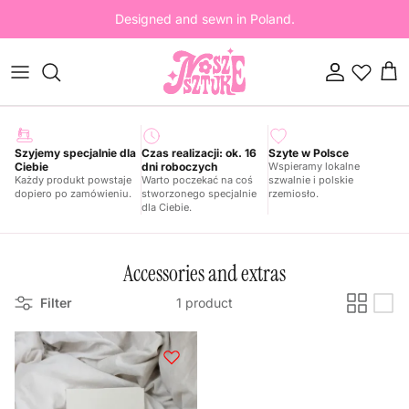
Skip to content
Designed and sewn in Poland.
Account
Cart
Szyjemy specjalnie dla
Czas realizacji: ok. 16
Szyte w Polsce
Ciebie
dni roboczych
Wspieramy lokalne
Każdy produkt powstaje
Warto poczekać na coś
szwalnie i polskie
dopiero po zamówieniu.
stworzonego specjalnie
rzemiosło.
dla Ciebie.
Accessories and extras
Filter
1 product