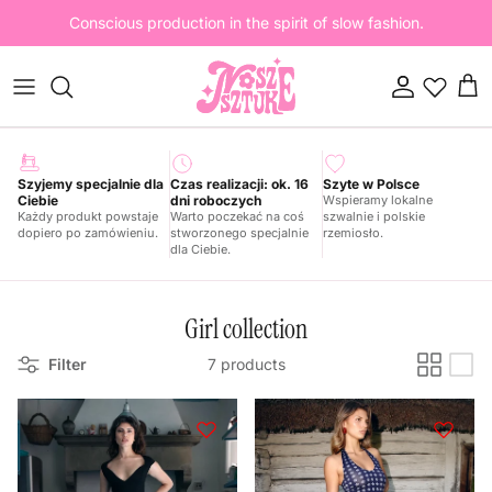
Skip to content
Conscious production in the spirit of slow fashion.
Account
Cart
Szyjemy specjalnie dla
Czas realizacji: ok. 16
Szyte w Polsce
Ciebie
dni roboczych
Wspieramy lokalne
Każdy produkt powstaje
Warto poczekać na coś
szwalnie i polskie
dopiero po zamówieniu.
stworzonego specjalnie
rzemiosło.
dla Ciebie.
Girl collection
Filter
7 products