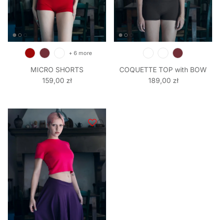
+ 6 more
MICRO SHORTS
COQUETTE TOP with BOW
Regular price
Regular price
159,00 zł
189,00 zł