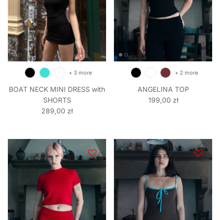
+ 3 more
+ 2 more
BOAT NECK MINI DRESS with
ANGELINA TOP
Regular price
SHORTS
199,00 zł
Regular price
289,00 zł